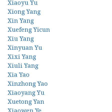
Xiaoyu Yu
Xiong Yang
Xin Yang
Xuefeng Yicun
Xiu Yang
Xinyuan Yu
Xixi Yang
Xiuli Yang
Xia Yao
Xinzhong Yao
Xiaoyang Yu
Xuetong Yan
Xiaowen Ye