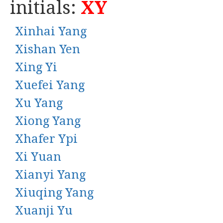
initials:
XY
Xinhai Yang
Xishan Yen
Xing Yi
Xuefei Yang
Xu Yang
Xiong Yang
Xhafer Ypi
Xi Yuan
Xianyi Yang
Xiuqing Yang
Xuanji Yu